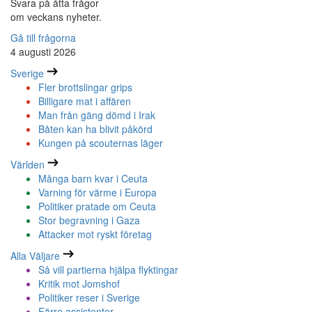
Svara på åtta frågor
om veckans nyheter.
Gå till frågorna
4 augusti 2026
Sverige
Fler brottslingar grips
Billigare mat i affären
Man från gäng dömd i Irak
Båten kan ha blivit påkörd
Kungen på scouternas läger
Världen
Många barn kvar i Ceuta
Varning för värme i Europa
Politiker pratade om Ceuta
Stor begravning i Gaza
Attacker mot ryskt företag
Alla Väljare
Så vill partierna hjälpa flyktingar
Kritik mot Jomshof
Politiker reser i Sverige
Färre assistenter