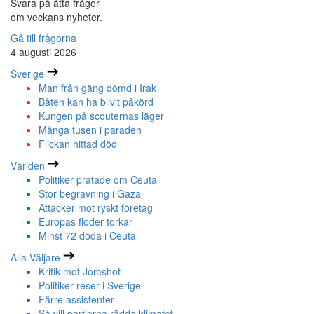
Svara på åtta frågor
om veckans nyheter.
Gå till frågorna
4 augusti 2026
Sverige
Man från gäng dömd i Irak
Båten kan ha blivit påkörd
Kungen på scouternas läger
Många tusen i paraden
Flickan hittad död
Världen
Politiker pratade om Ceuta
Stor begravning i Gaza
Attacker mot ryskt företag
Europas floder torkar
Minst 72 döda i Ceuta
Alla Väljare
Kritik mot Jomshof
Politiker reser i Sverige
Färre assistenter
Så vill partierna rädda klimatet