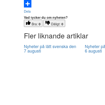
Email
Dela
Vad tycker du om nyheten?
Bra:
0
Dåligt:
0
Fler liknande artiklar
Nyheter på lätt svenska den
Nyheter på
7 augusti
6 augusti