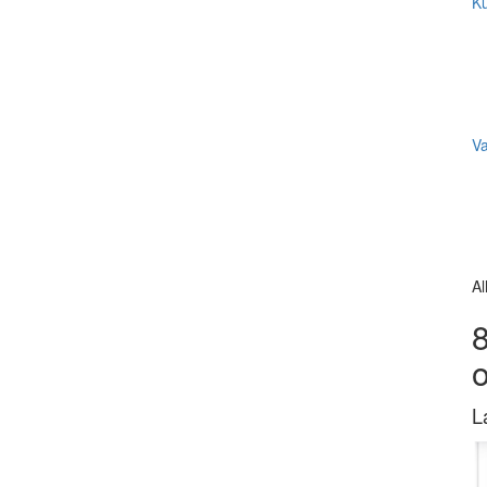
Ku
V
Al
8
L