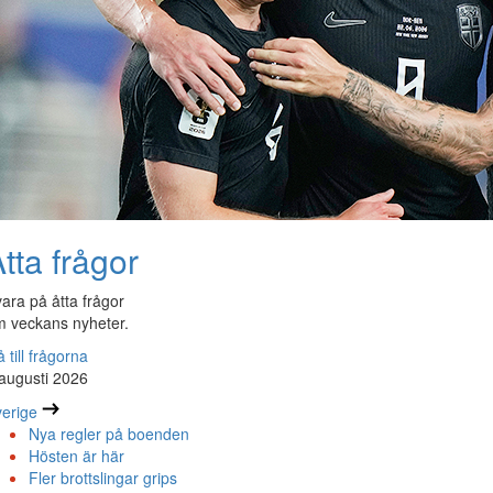
tta frågor
ara på åtta frågor
 veckans nyheter.
 till frågorna
augusti 2026
erige
Nya regler på boenden
Hösten är här
Fler brottslingar grips