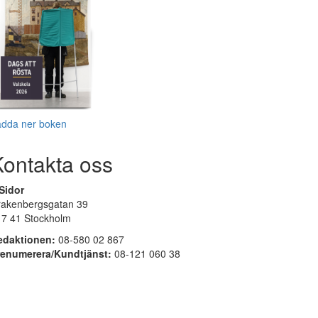
adda ner boken
Kontakta oss
Sidor
rakenbergsgatan 39
17 41 Stockholm
edaktionen:
08-580 02 867
renumerera/Kundtjänst:
08-121 060 38