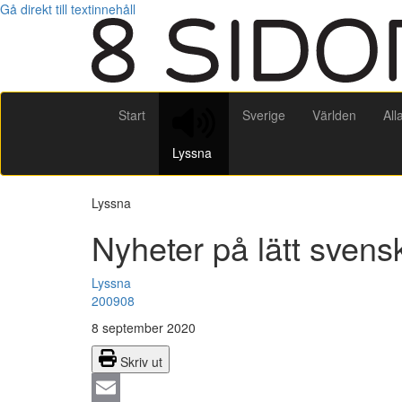
Gå direkt till textinnehåll
Start
Sverige
Världen
All
Lyssna
Lyssna
Nyheter på lätt sven
Lyssna
200908
8 september 2020
Skriv ut