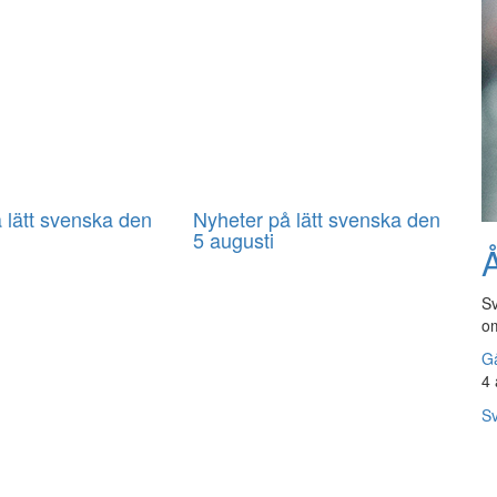
 lätt svenska den
Nyheter på lätt svenska den
5 augusti
Å
Sv
om
Gå
4 
Sv