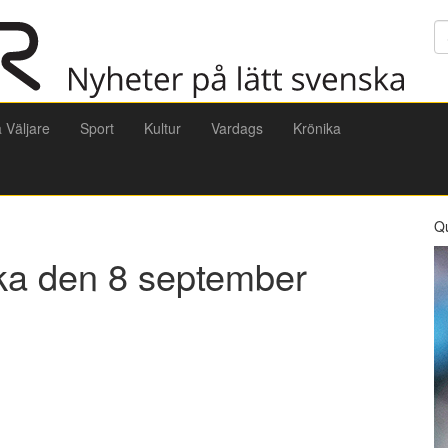
Sö
a Väljare
Sport
Kultur
Vardags
Krönika
Q
ska den 8 september