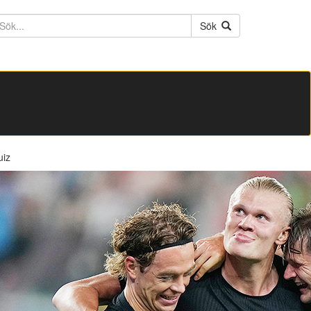
ktext
Sök
uiz