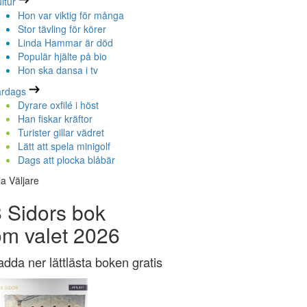
ltur
Hon var viktig för många
Stor tävling för körer
Linda Hammar är död
Populär hjälte på bio
Hon ska dansa i tv
ardags
Dyrare oxfilé i höst
Han fiskar kräftor
Turister gillar vädret
Lätt att spela minigolf
Dags att plocka blåbär
la Väljare
 Sidors bok
om valet 2026
adda ner lättlästa boken gratis