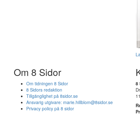
L
Om 8 Sidor
Om tidningen 8 Sidor
8 
8 Sidors redaktion
D
Tillgänglighet på 8sidor.se
1
Ansvarig utgivare:
marie.hillblom@8sidor.se
R
Privacy policy på 8 sidor
P