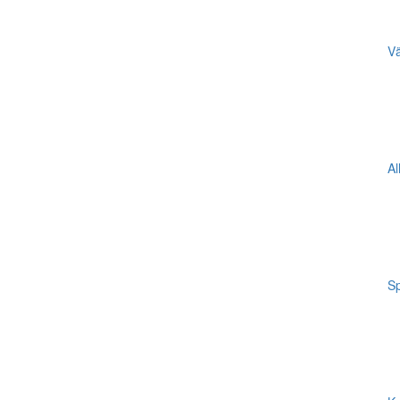
Vä
Al
Sp