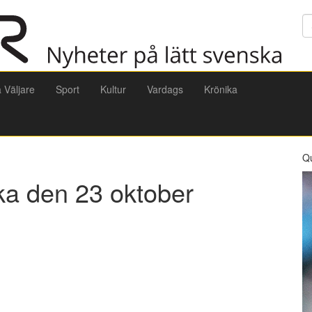
Sö
a Väljare
Sport
Kultur
Vardags
Krönika
Q
ka den 23 oktober