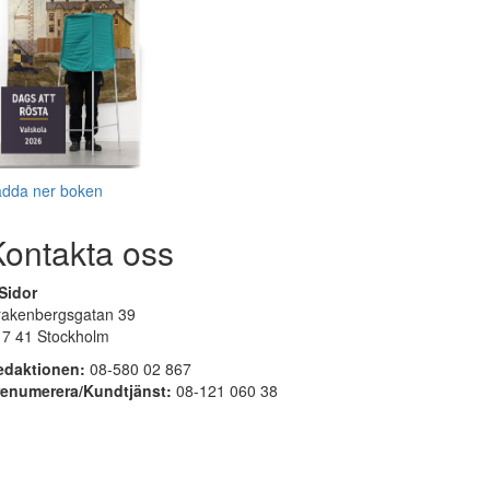
adda ner boken
Kontakta oss
Sidor
rakenbergsgatan 39
17 41 Stockholm
edaktionen:
08-580 02 867
renumerera/Kundtjänst:
08-121 060 38