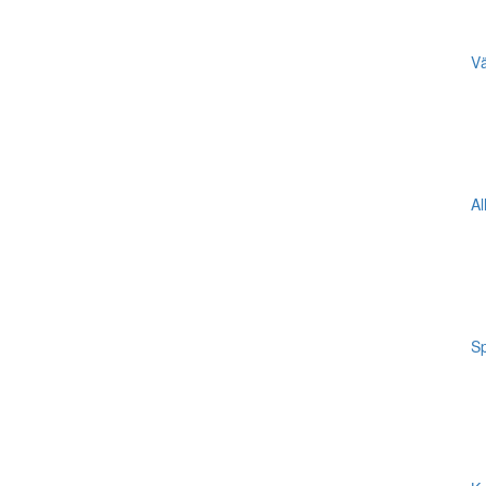
Vä
Al
Sp