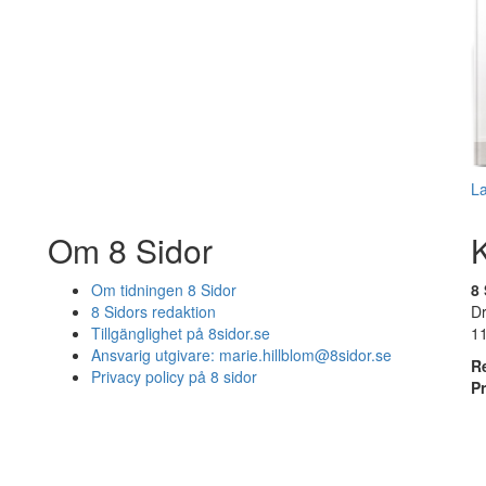
L
Om 8 Sidor
Om tidningen 8 Sidor
8 
8 Sidors redaktion
D
Tillgänglighet på 8sidor.se
1
Ansvarig utgivare:
marie.hillblom@8sidor.se
R
Privacy policy på 8 sidor
P