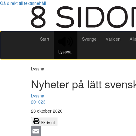
Gå direkt till textinnehåll
Start
Sverige
Världen
All
Lyssna
Lyssna
Nyheter på lätt svens
Lyssna
201023
23 oktober 2020
Skriv ut