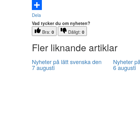
Email
Dela
Vad tycker du om nyheten?
Bra:
0
Dåligt:
0
Fler liknande artiklar
Nyheter på lätt svenska den
Nyheter på
7 augusti
6 augusti