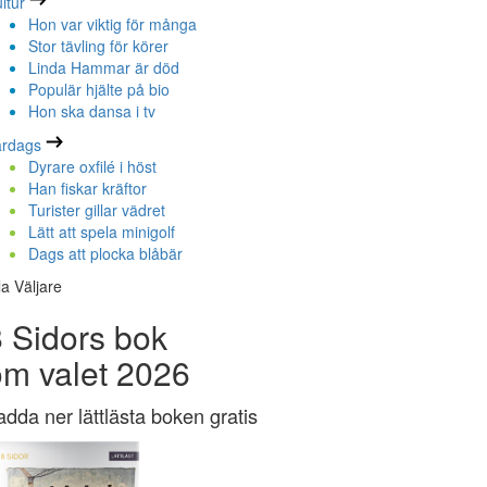
ltur
Hon var viktig för många
Stor tävling för körer
Linda Hammar är död
Populär hjälte på bio
Hon ska dansa i tv
ardags
Dyrare oxfilé i höst
Han fiskar kräftor
Turister gillar vädret
Lätt att spela minigolf
Dags att plocka blåbär
la Väljare
 Sidors bok
om valet 2026
adda ner lättlästa boken gratis