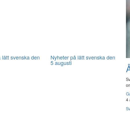
 lätt svenska den
Nyheter på lätt svenska den
5 augusti
Å
Sv
om
Gå
4 
Sv