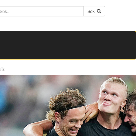
ktext
Sök
uiz