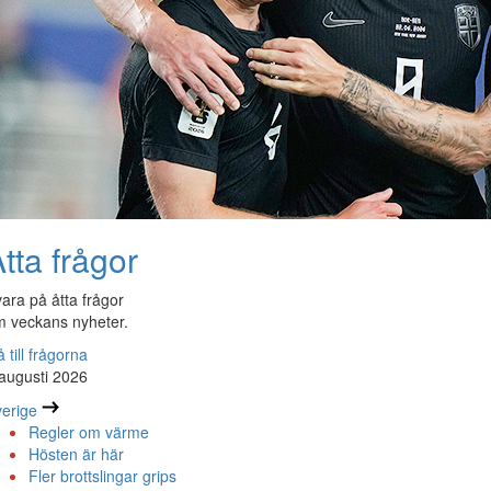
tta frågor
ara på åtta frågor
 veckans nyheter.
 till frågorna
augusti 2026
erige
Regler om värme
Hösten är här
Fler brottslingar grips