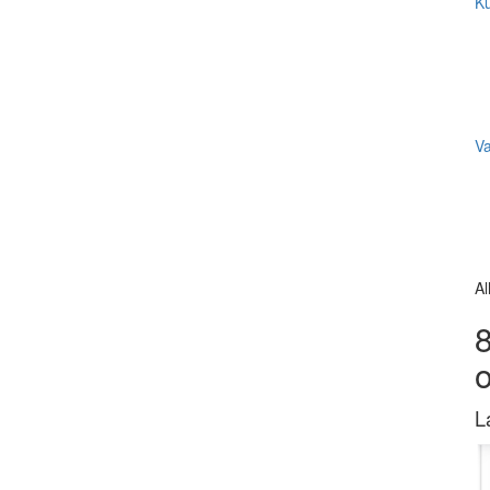
Ku
V
Al
8
L