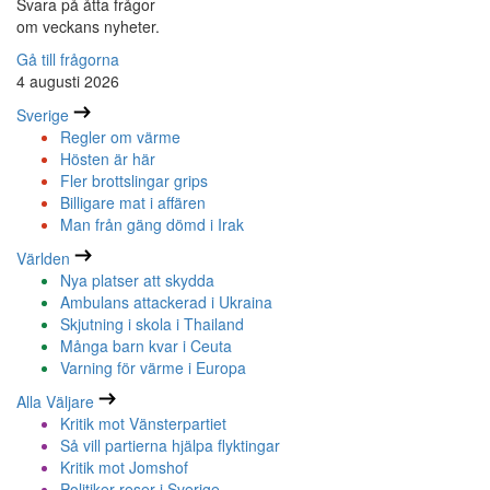
Svara på åtta frågor
om veckans nyheter.
Gå till frågorna
4 augusti 2026
Sverige
Regler om värme
Hösten är här
Fler brottslingar grips
Billigare mat i affären
Man från gäng dömd i Irak
Världen
Nya platser att skydda
Ambulans attackerad i Ukraina
Skjutning i skola i Thailand
Många barn kvar i Ceuta
Varning för värme i Europa
Alla Väljare
Kritik mot Vänsterpartiet
Så vill partierna hjälpa flyktingar
Kritik mot Jomshof
Politiker reser i Sverige