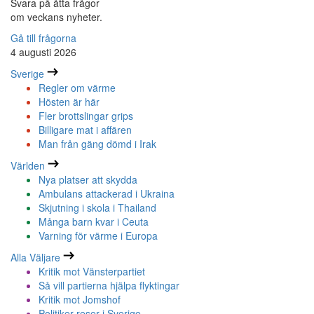
Svara på åtta frågor
om veckans nyheter.
Gå till frågorna
4 augusti 2026
Sverige
Regler om värme
Hösten är här
Fler brottslingar grips
Billigare mat i affären
Man från gäng dömd i Irak
Världen
Nya platser att skydda
Ambulans attackerad i Ukraina
Skjutning i skola i Thailand
Många barn kvar i Ceuta
Varning för värme i Europa
Alla Väljare
Kritik mot Vänsterpartiet
Så vill partierna hjälpa flyktingar
Kritik mot Jomshof
Politiker reser i Sverige