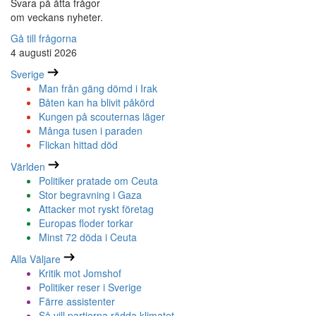
Svara på åtta frågor
om veckans nyheter.
Gå till frågorna
4 augusti 2026
Sverige
Man från gäng dömd i Irak
Båten kan ha blivit påkörd
Kungen på scouternas läger
Många tusen i paraden
Flickan hittad död
Världen
Politiker pratade om Ceuta
Stor begravning i Gaza
Attacker mot ryskt företag
Europas floder torkar
Minst 72 döda i Ceuta
Alla Väljare
Kritik mot Jomshof
Politiker reser i Sverige
Färre assistenter
Så vill partierna rädda klimatet