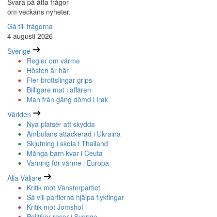
Svara på åtta frågor
om veckans nyheter.
Gå till frågorna
4 augusti 2026
Sverige
Regler om värme
Hösten är här
Fler brottslingar grips
Billigare mat i affären
Man från gäng dömd i Irak
Världen
Nya platser att skydda
Ambulans attackerad i Ukraina
Skjutning i skola i Thailand
Många barn kvar i Ceuta
Varning för värme i Europa
Alla Väljare
Kritik mot Vänsterpartiet
Så vill partierna hjälpa flyktingar
Kritik mot Jomshof
Politiker reser i Sverige