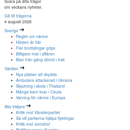
Svara på åtta frågor
om veckans nyheter.
Gå till frågorna
4 augusti 2026
Sverige
Regler om värme
Hösten är här
Fler brottslingar grips
Billigare mat i affären
Man från gäng dömd i Irak
Världen
Nya platser att skydda
Ambulans attackerad i Ukraina
Skjutning i skola i Thailand
Många barn kvar i Ceuta
Varning för värme i Europa
Alla Väljare
Kritik mot Vänsterpartiet
Så vill partierna hjälpa flyktingar
Kritik mot Jomshof
Politiker reser i Sverige