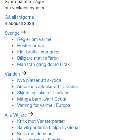
Svara på åtta frågor
om veckans nyheter.
Gå till frågorna
4 augusti 2026
Sverige
Regler om värme
Hösten är här
Fler brottslingar grips
Billigare mat i affären
Man från gäng dömd i Irak
Världen
Nya platser att skydda
Ambulans attackerad i Ukraina
Skjutning i skola i Thailand
Många barn kvar i Ceuta
Varning för värme i Europa
Alla Väljare
Kritik mot Vänsterpartiet
Så vill partierna hjälpa flyktingar
Kritik mot Jomshof
Politiker reser i Sverige