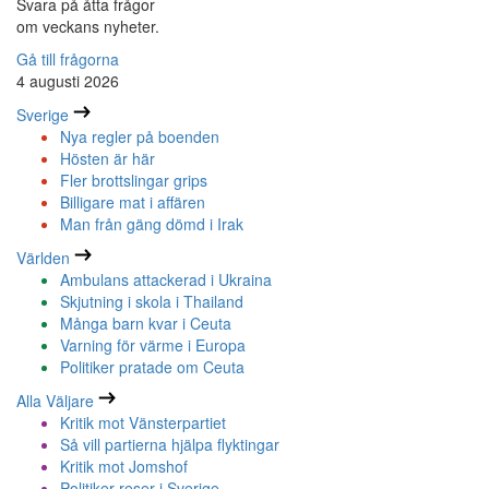
Svara på åtta frågor
om veckans nyheter.
Gå till frågorna
4 augusti 2026
Sverige
Nya regler på boenden
Hösten är här
Fler brottslingar grips
Billigare mat i affären
Man från gäng dömd i Irak
Världen
Ambulans attackerad i Ukraina
Skjutning i skola i Thailand
Många barn kvar i Ceuta
Varning för värme i Europa
Politiker pratade om Ceuta
Alla Väljare
Kritik mot Vänsterpartiet
Så vill partierna hjälpa flyktingar
Kritik mot Jomshof
Politiker reser i Sverige