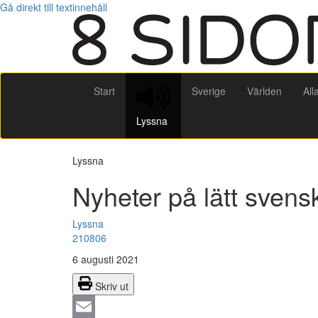
Gå direkt till textinnehåll
Start
Sverige
Världen
All
Lyssna
Lyssna
Nyheter på lätt svens
Lyssna
210806
6 augusti 2021
Skriv ut