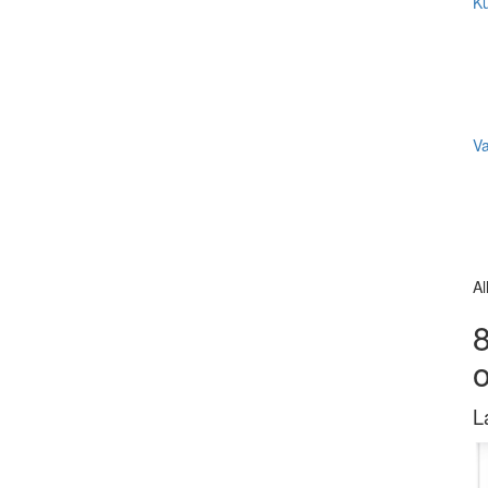
Ku
V
Al
8
L