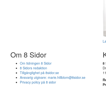
L
Om 8 Sidor
Om tidningen 8 Sidor
8 
8 Sidors redaktion
D
Tillgänglighet på 8sidor.se
1
Ansvarig utgivare:
marie.hillblom@8sidor.se
R
Privacy policy på 8 sidor
P