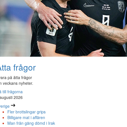
tta frågor
ara på åtta frågor
 veckans nyheter.
 till frågorna
augusti 2026
erige
Fler brottslingar grips
Billigare mat i affären
Man från gäng dömd i Irak