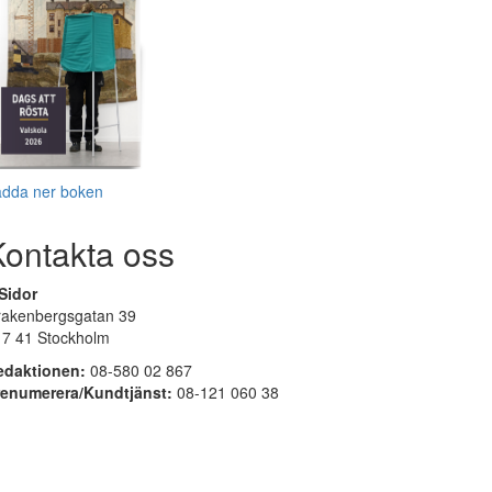
adda ner boken
Kontakta oss
Sidor
rakenbergsgatan 39
17 41 Stockholm
edaktionen:
08-580 02 867
renumerera/Kundtjänst:
08-121 060 38