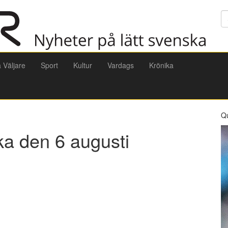
Sö
a Väljare
Sport
Kultur
Vardags
Krönika
Q
ka den 6 augusti