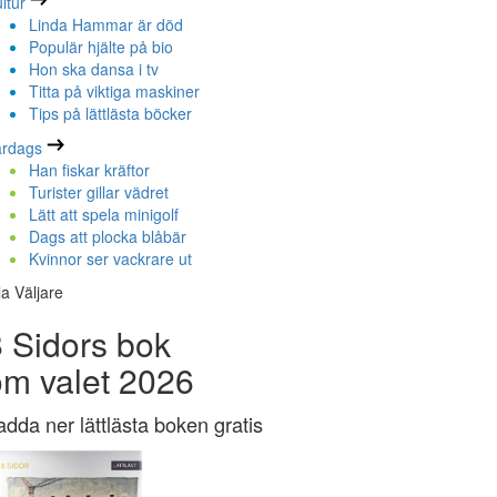
ltur
Linda Hammar är död
Populär hjälte på bio
Hon ska dansa i tv
Titta på viktiga maskiner
Tips på lättlästa böcker
ardags
Han fiskar kräftor
Turister gillar vädret
Lätt att spela minigolf
Dags att plocka blåbär
Kvinnor ser vackrare ut
la Väljare
 Sidors bok
om valet 2026
adda ner lättlästa boken gratis