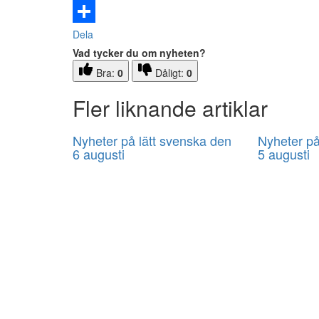
Email
Dela
Vad tycker du om nyheten?
Bra:
0
Dåligt:
0
Fler liknande artiklar
Nyheter på lätt svenska den
Nyheter på
6 augusti
5 augusti