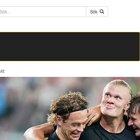
ktext
Sök
uiz