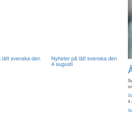
 lätt svenska den
Nyheter på lätt svenska den
4 augusti
Å
Sv
om
Gå
4 
Sv