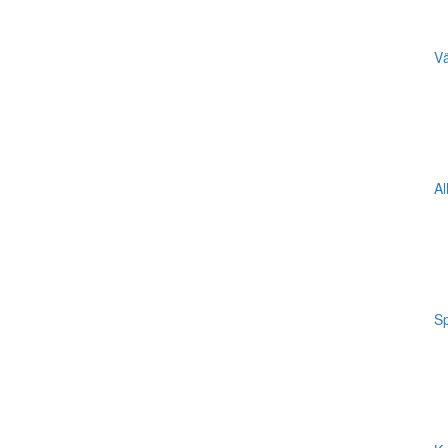
Vä
Al
Sp