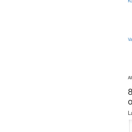
Ku
V
Al
8
L