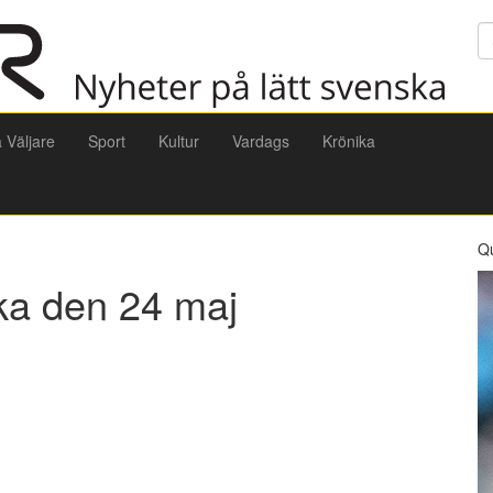
Sö
a Väljare
Sport
Kultur
Vardags
Krönika
Q
ska den 24 maj