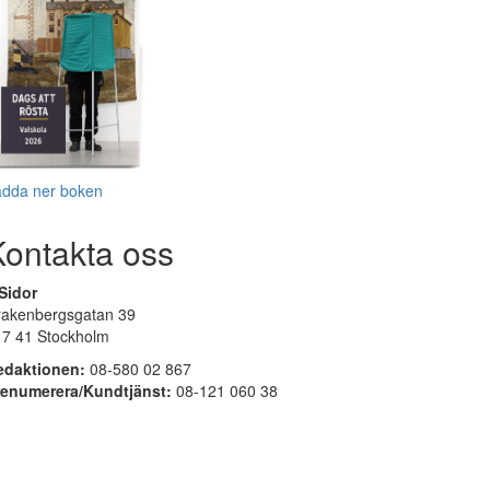
adda ner boken
Kontakta oss
Sidor
rakenbergsgatan 39
17 41 Stockholm
edaktionen:
08-580 02 867
renumerera/Kundtjänst:
08-121 060 38