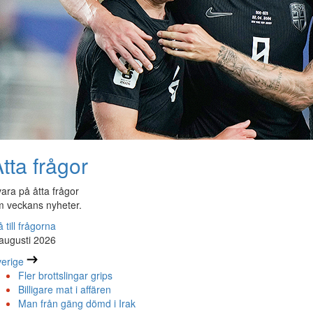
tta frågor
ara på åtta frågor
 veckans nyheter.
 till frågorna
augusti 2026
erige
Fler brottslingar grips
Billigare mat i affären
Man från gäng dömd i Irak