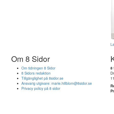
L
Om 8 Sidor
Om tidningen 8 Sidor
8 
8 Sidors redaktion
D
Tillgänglighet på 8sidor.se
1
Ansvarig utgivare:
marie.hillblom@8sidor.se
R
Privacy policy på 8 sidor
P