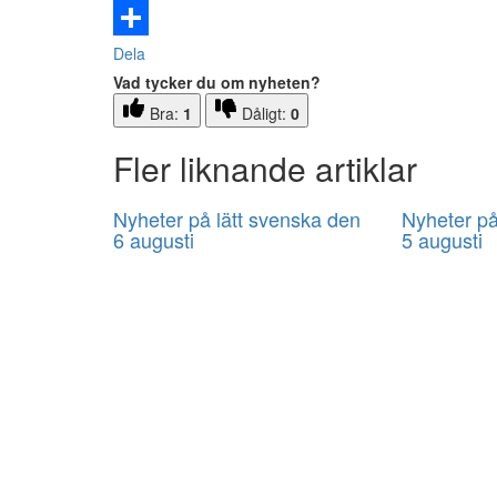
Email
Dela
Vad tycker du om nyheten?
Bra:
1
Dåligt:
0
Fler liknande artiklar
Nyheter på lätt svenska den
Nyheter på
6 augusti
5 augusti