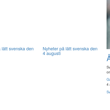
 lätt svenska den
Nyheter på lätt svenska den
4 augusti
Å
Sv
om
Gå
4 
Sv