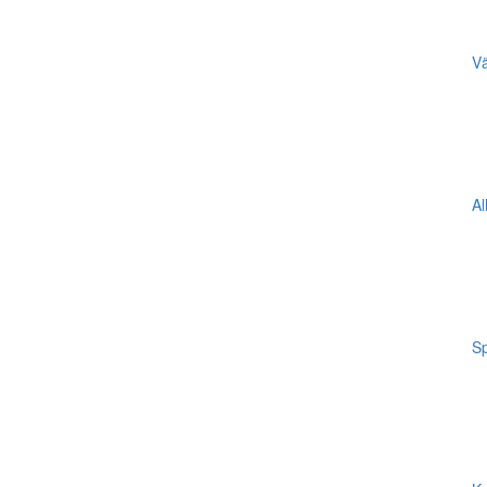
Vä
Al
Sp