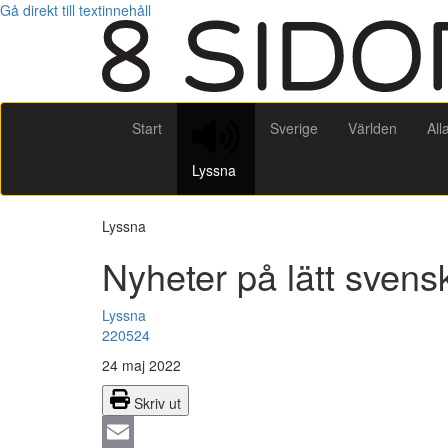
Gå direkt till textinnehåll
Start
Sverige
Världen
All
Lyssna
Lyssna
Nyheter på lätt sven
Lyssna
220524
24 maj 2022
Skriv ut