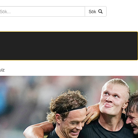
ktext
Sök
uiz