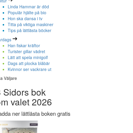
ltur
Linda Hammar är död
Populär hjälte på bio
Hon ska dansa i tv
Titta på viktiga maskiner
Tips på lättlästa böcker
ardags
Han fiskar kräftor
Turister gillar vädret
Lätt att spela minigolf
Dags att plocka blåbär
Kvinnor ser vackrare ut
la Väljare
 Sidors bok
om valet 2026
adda ner lättlästa boken gratis