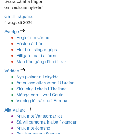
Svara på åtta frågor
om veckans nyheter.
Gå till frågorna
4 augusti 2026
Sverige
Regler om värme
Hösten är här
Fler brottslingar grips
Billigare mat i affären
Man från gäng dömd i Irak
Världen
Nya platser att skydda
Ambulans attackerad i Ukraina
Skjutning i skola i Thailand
Många barn kvar i Ceuta
Varning för värme i Europa
Alla Väljare
Kritik mot Vänsterpartiet
Så vill partierna hjälpa flyktingar
Kritik mot Jomshof
Politiker reser i Sverige