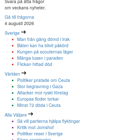
Svara på åtta frågor
om veckans nyheter.
Gå till frågorna
4 augusti 2026
Sverige
Man från gäng dömd i Irak
Båten kan ha blivit påkörd
Kungen på scouternas läger
Många tusen i paraden
Flickan hittad död
Världen
Politiker pratade om Ceuta
Stor begravning i Gaza
Attacker mot ryskt företag
Europas floder torkar
Minst 72 döda i Ceuta
Alla Väljare
Så vill partierna hjälpa flyktingar
Kritik mot Jomshof
Politiker reser i Sverige
Färre assistenter