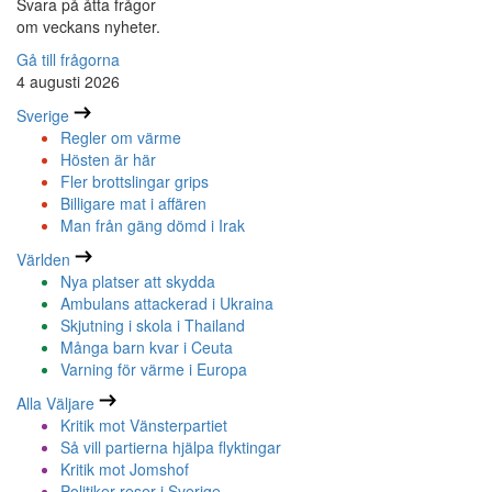
Svara på åtta frågor
om veckans nyheter.
Gå till frågorna
4 augusti 2026
Sverige
Regler om värme
Hösten är här
Fler brottslingar grips
Billigare mat i affären
Man från gäng dömd i Irak
Världen
Nya platser att skydda
Ambulans attackerad i Ukraina
Skjutning i skola i Thailand
Många barn kvar i Ceuta
Varning för värme i Europa
Alla Väljare
Kritik mot Vänsterpartiet
Så vill partierna hjälpa flyktingar
Kritik mot Jomshof
Politiker reser i Sverige