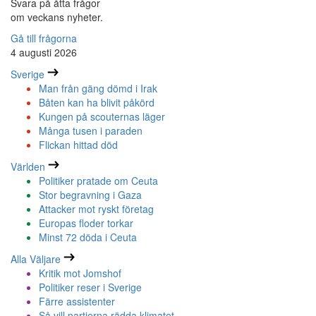
Svara på åtta frågor
om veckans nyheter.
Gå till frågorna
4 augusti 2026
Sverige
Man från gäng dömd i Irak
Båten kan ha blivit påkörd
Kungen på scouternas läger
Många tusen i paraden
Flickan hittad död
Världen
Politiker pratade om Ceuta
Stor begravning i Gaza
Attacker mot ryskt företag
Europas floder torkar
Minst 72 döda i Ceuta
Alla Väljare
Kritik mot Jomshof
Politiker reser i Sverige
Färre assistenter
Så vill partierna rädda klimatet