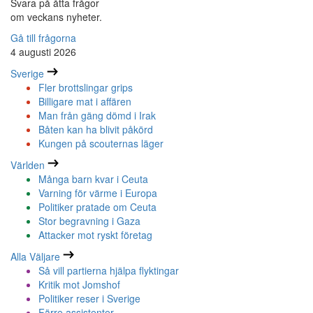
Svara på åtta frågor
om veckans nyheter.
Gå till frågorna
4 augusti 2026
Sverige
Fler brottslingar grips
Billigare mat i affären
Man från gäng dömd i Irak
Båten kan ha blivit påkörd
Kungen på scouternas läger
Världen
Många barn kvar i Ceuta
Varning för värme i Europa
Politiker pratade om Ceuta
Stor begravning i Gaza
Attacker mot ryskt företag
Alla Väljare
Så vill partierna hjälpa flyktingar
Kritik mot Jomshof
Politiker reser i Sverige
Färre assistenter