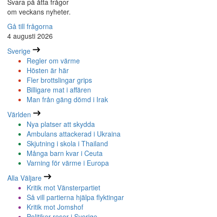
Svara på åtta frågor
om veckans nyheter.
Gå till frågorna
4 augusti 2026
Sverige
Regler om värme
Hösten är här
Fler brottslingar grips
Billigare mat i affären
Man från gäng dömd i Irak
Världen
Nya platser att skydda
Ambulans attackerad i Ukraina
Skjutning i skola i Thailand
Många barn kvar i Ceuta
Varning för värme i Europa
Alla Väljare
Kritik mot Vänsterpartiet
Så vill partierna hjälpa flyktingar
Kritik mot Jomshof
Politiker reser i Sverige