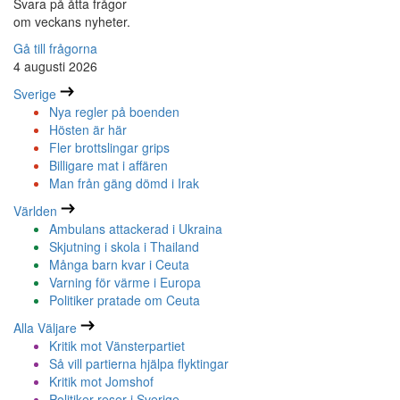
Svara på åtta frågor
om veckans nyheter.
Gå till frågorna
4 augusti 2026
Sverige
Nya regler på boenden
Hösten är här
Fler brottslingar grips
Billigare mat i affären
Man från gäng dömd i Irak
Världen
Ambulans attackerad i Ukraina
Skjutning i skola i Thailand
Många barn kvar i Ceuta
Varning för värme i Europa
Politiker pratade om Ceuta
Alla Väljare
Kritik mot Vänsterpartiet
Så vill partierna hjälpa flyktingar
Kritik mot Jomshof
Politiker reser i Sverige