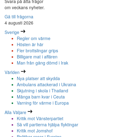
Svara på åtta frågor
om veckans nyheter.
Gå till frågorna
4 augusti 2026
Sverige
Regler om värme
Hösten är här
Fler brottslingar grips
Billigare mat i affären
Man från gäng dömd i Irak
Världen
Nya platser att skydda
Ambulans attackerad i Ukraina
Skjutning i skola i Thailand
Många barn kvar i Ceuta
Varning för värme i Europa
Alla Väljare
Kritik mot Vänsterpartiet
Så vill partierna hjälpa flyktingar
Kritik mot Jomshof
Politiker reser i Sverige