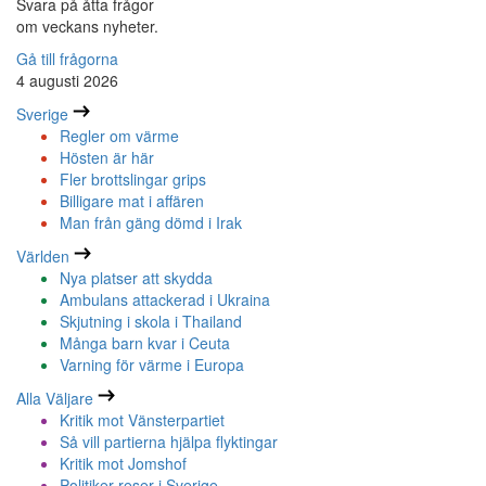
Svara på åtta frågor
om veckans nyheter.
Gå till frågorna
4 augusti 2026
Sverige
Regler om värme
Hösten är här
Fler brottslingar grips
Billigare mat i affären
Man från gäng dömd i Irak
Världen
Nya platser att skydda
Ambulans attackerad i Ukraina
Skjutning i skola i Thailand
Många barn kvar i Ceuta
Varning för värme i Europa
Alla Väljare
Kritik mot Vänsterpartiet
Så vill partierna hjälpa flyktingar
Kritik mot Jomshof
Politiker reser i Sverige