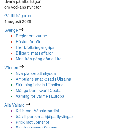
Svara på åtta frågor
om veckans nyheter.
Gå till frågorna
4 augusti 2026
Sverige
Regler om värme
Hösten är här
Fler brottslingar grips
Billigare mat i affären
Man från gäng dömd i Irak
Världen
Nya platser att skydda
Ambulans attackerad i Ukraina
Skjutning i skola i Thailand
Många barn kvar i Ceuta
Varning för värme i Europa
Alla Väljare
Kritik mot Vänsterpartiet
Så vill partierna hjälpa flyktingar
Kritik mot Jomshof
Politiker reser i Sverige