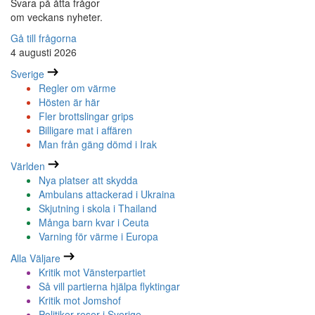
Svara på åtta frågor
om veckans nyheter.
Gå till frågorna
4 augusti 2026
Sverige
Regler om värme
Hösten är här
Fler brottslingar grips
Billigare mat i affären
Man från gäng dömd i Irak
Världen
Nya platser att skydda
Ambulans attackerad i Ukraina
Skjutning i skola i Thailand
Många barn kvar i Ceuta
Varning för värme i Europa
Alla Väljare
Kritik mot Vänsterpartiet
Så vill partierna hjälpa flyktingar
Kritik mot Jomshof
Politiker reser i Sverige