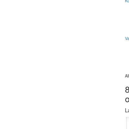
Ku
V
Al
8
L