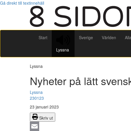
Gå direkt till textinnehåll
Start
Sverige
Världen
All
Lyssna
Lyssna
Nyheter på lätt svens
Lyssna
230123
23 januari 2023
Skriv ut