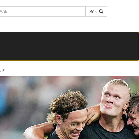
ktext
Sök
uiz