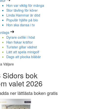
ltur
Hon var viktig för många
Stor tävling för körer
Linda Hammar är död
Populär hjälte på bio
Hon ska dansa i tv
ardags
Dyrare oxfilé i höst
Han fiskar kräftor
Turister gillar vädret
Lätt att spela minigolf
Dags att plocka blåbär
la Väljare
 Sidors bok
om valet 2026
adda ner lättlästa boken gratis