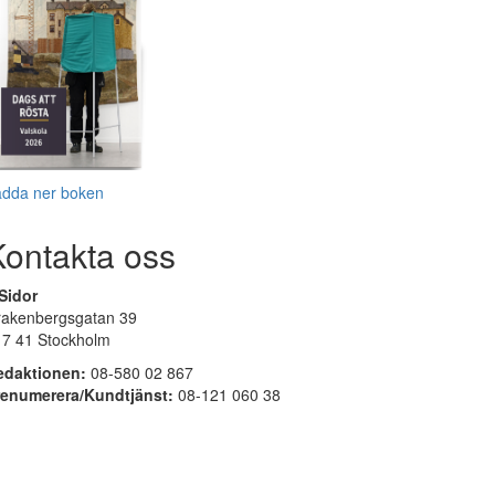
adda ner boken
Kontakta oss
Sidor
rakenbergsgatan 39
17 41 Stockholm
edaktionen:
08-580 02 867
renumerera/Kundtjänst:
08-121 060 38