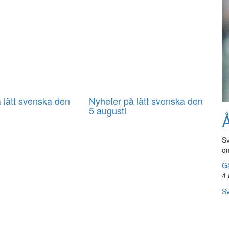
 lätt svenska den
Nyheter på lätt svenska den
5 augusti
Å
Sv
om
Gå
4 
Sv