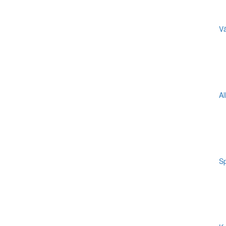
Vä
Al
Sp