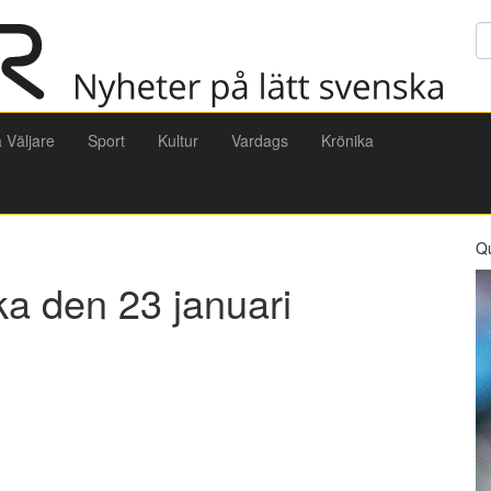
Sö
a Väljare
Sport
Kultur
Vardags
Krönika
Q
ka den 23 januari