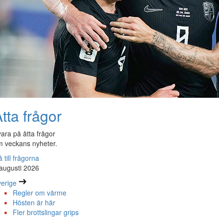
tta frågor
ara på åtta frågor
 veckans nyheter.
 till frågorna
augusti 2026
erige
Regler om värme
Hösten är här
Fler brottslingar grips