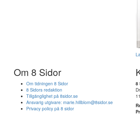
L
Om 8 Sidor
Om tidningen 8 Sidor
8 
8 Sidors redaktion
D
Tillgänglighet på 8sidor.se
1
Ansvarig utgivare:
marie.hillblom@8sidor.se
R
Privacy policy på 8 sidor
P