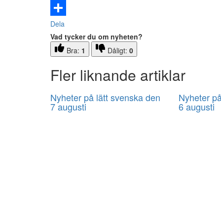
Email
Dela
Vad tycker du om nyheten?
Bra:
1
Dåligt:
0
Fler liknande artiklar
Nyheter på lätt svenska den
Nyheter på
7 augusti
6 augusti