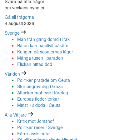
Svara på åtta frågor
om veckans nyheter.
Gå till frågorna
4 augusti 2026
Sverige
Man från gäng dömd i Irak
Båten kan ha blivit påkörd
Kungen på scouternas läger
Många tusen i paraden
Flickan hittad död
Världen
Politiker pratade om Ceuta
Stor begravning i Gaza
Attacker mot ryskt företag
Europas floder torkar
Minst 72 döda i Ceuta
Alla Väljare
Kritik mot Jomshof
Politiker reser i Sverige
Färre assistenter
Så vill partierna rädda klimatet