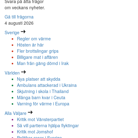
Svara på åtta frågor
om veckans nyheter.
Gå till frågorna
4 augusti 2026
Sverige
Regler om värme
Hösten är här
Fler brottslingar grips
Billigare mat i affären
Man från gäng dömd i Irak
Världen
Nya platser att skydda
Ambulans attackerad i Ukraina
Skjutning i skola i Thailand
Många barn kvar i Ceuta
Varning för värme i Europa
Alla Väljare
Kritik mot Vänsterpartiet
Så vill partierna hjälpa flyktingar
Kritik mot Jomshof
Politiker reser i Sverige