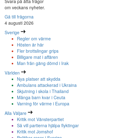
Svara på åtta frågor
om veckans nyheter.
Gå till frågorna
4 augusti 2026
Sverige
Regler om värme
Hösten är här
Fler brottslingar grips
Billigare mat i affären
Man från gäng dömd i Irak
Världen
Nya platser att skydda
Ambulans attackerad i Ukraina
Skjutning i skola i Thailand
Många barn kvar i Ceuta
Varning för värme i Europa
Alla Väljare
Kritik mot Vänsterpartiet
Så vill partierna hjälpa flyktingar
Kritik mot Jomshof
Politiker reser i Sverige