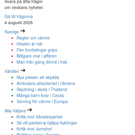
Svara på åtta frågor
om veckans nyheter.
Gå till frågorna
4 augusti 2026
Sverige
Regler om värme
Hösten är här
Fler brottslingar grips
Billigare mat i affären
Man från gäng dömd i Irak
Världen
Nya platser att skydda
Ambulans attackerad i Ukraina
Skjutning i skola i Thailand
Många barn kvar i Ceuta
Varning för värme i Europa
Alla Väljare
Kritik mot Vänsterpartiet
Så vill partierna hjälpa flyktingar
Kritik mot Jomshof
Politiker reser i Sverige