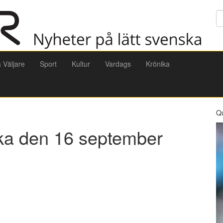
Sö
a Väljare
Sport
Kultur
Vardags
Krönika
Q
ska den 16 september