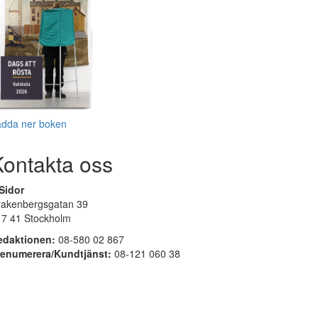
adda ner boken
Kontakta oss
Sidor
rakenbergsgatan 39
17 41 Stockholm
edaktionen:
08-580 02 867
renumerera/Kundtjänst:
08-121 060 38