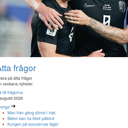
tta frågor
ara på åtta frågor
 veckans nyheter.
 till frågorna
augusti 2026
erige
Man från gäng dömd i Irak
Båten kan ha blivit påkörd
Kungen på scouternas läger