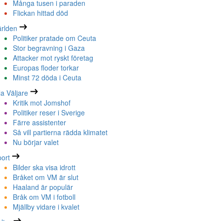
Många tusen i paraden
Flickan hittad död
rlden
Politiker pratade om Ceuta
Stor begravning i Gaza
Attacker mot ryskt företag
Europas floder torkar
Minst 72 döda i Ceuta
la Väljare
Kritik mot Jomshof
Politiker reser i Sverige
Färre assistenter
Så vill partierna rädda klimatet
Nu börjar valet
ort
Bilder ska visa idrott
Bråket om VM är slut
Haaland är populär
Bråk om VM i fotboll
Mjällby vidare i kvalet