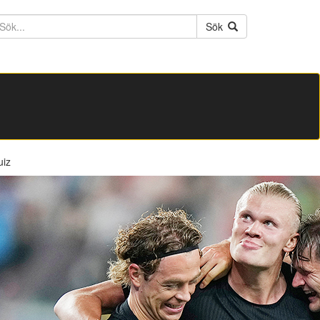
ktext
Sök
uiz