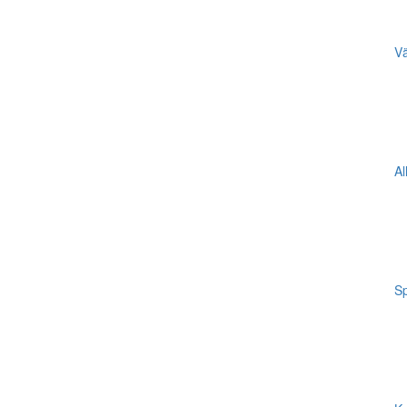
Vä
Al
Sp