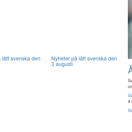
 lätt svenska den
Nyheter på lätt svenska den
3 augusti
Å
Sv
om
Gå
4 
Sv