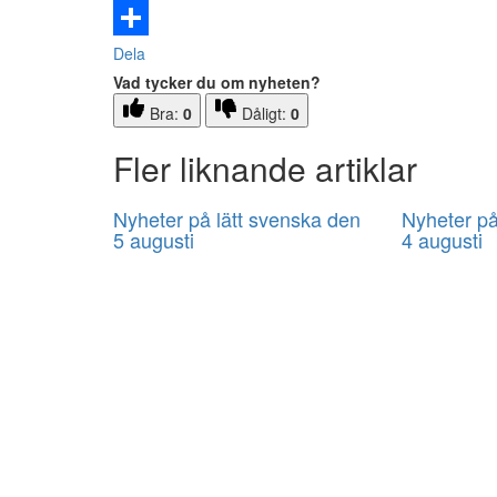
Email
Dela
Vad tycker du om nyheten?
Bra:
0
Dåligt:
0
Fler liknande artiklar
Nyheter på lätt svenska den
Nyheter på
5 augusti
4 augusti