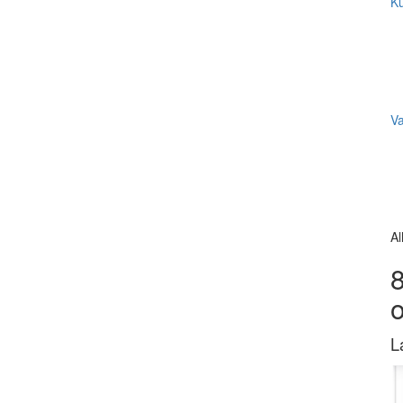
Ku
V
Al
8
L