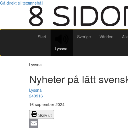
Gå direkt till textinnehåll
Start
Sverige
Världen
All
Lyssna
Lyssna
Nyheter på lätt sven
Lyssna
240916
16 september 2024
Skriv ut