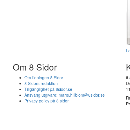
L
Om 8 Sidor
Om tidningen 8 Sidor
8 
8 Sidors redaktion
D
Tillgänglighet på 8sidor.se
1
Ansvarig utgivare:
marie.hillblom@8sidor.se
R
Privacy policy på 8 sidor
P