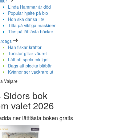
ltur
Linda Hammar är död
Populär hjälte på bio
Hon ska dansa i tv
Titta på viktiga maskiner
Tips på lättlästa böcker
ardags
Han fiskar kräftor
Turister gillar vädret
Lätt att spela minigolf
Dags att plocka blåbär
Kvinnor ser vackrare ut
la Väljare
 Sidors bok
om valet 2026
adda ner lättlästa boken gratis