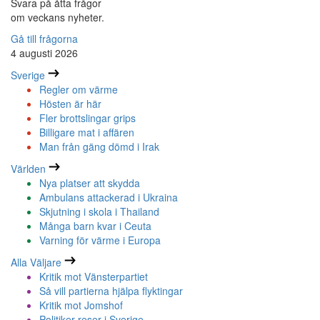
Svara på åtta frågor
om veckans nyheter.
Gå till frågorna
4 augusti 2026
Sverige
Regler om värme
Hösten är här
Fler brottslingar grips
Billigare mat i affären
Man från gäng dömd i Irak
Världen
Nya platser att skydda
Ambulans attackerad i Ukraina
Skjutning i skola i Thailand
Många barn kvar i Ceuta
Varning för värme i Europa
Alla Väljare
Kritik mot Vänsterpartiet
Så vill partierna hjälpa flyktingar
Kritik mot Jomshof
Politiker reser i Sverige