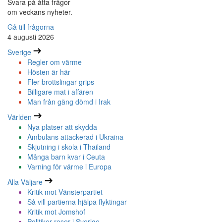
Svara på åtta frågor
om veckans nyheter.
Gå till frågorna
4 augusti 2026
Sverige
Regler om värme
Hösten är här
Fler brottslingar grips
Billigare mat i affären
Man från gäng dömd i Irak
Världen
Nya platser att skydda
Ambulans attackerad i Ukraina
Skjutning i skola i Thailand
Många barn kvar i Ceuta
Varning för värme i Europa
Alla Väljare
Kritik mot Vänsterpartiet
Så vill partierna hjälpa flyktingar
Kritik mot Jomshof
Politiker reser i Sverige