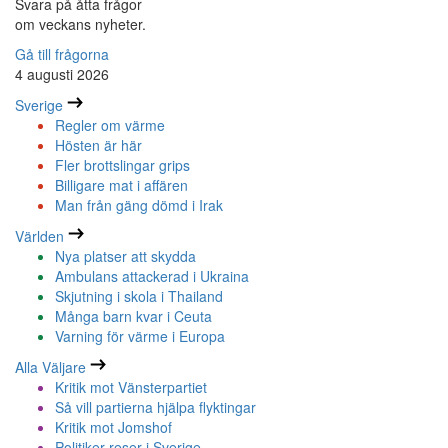
Svara på åtta frågor
om veckans nyheter.
Gå till frågorna
4 augusti 2026
Sverige
Regler om värme
Hösten är här
Fler brottslingar grips
Billigare mat i affären
Man från gäng dömd i Irak
Världen
Nya platser att skydda
Ambulans attackerad i Ukraina
Skjutning i skola i Thailand
Många barn kvar i Ceuta
Varning för värme i Europa
Alla Väljare
Kritik mot Vänsterpartiet
Så vill partierna hjälpa flyktingar
Kritik mot Jomshof
Politiker reser i Sverige