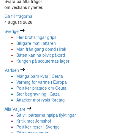
Svara på åtta frågor
om veckans nyheter.
Gå till frågorna
4 augusti 2026
Sverige
Fler brottslingar grips
Billigare mat i affären
Man från gäng dömd i Irak
Båten kan ha blivit påkörd
Kungen på scouternas läger
Världen
Många barn kvar i Ceuta
Varning för värme i Europa
Politiker pratade om Ceuta
Stor begravning i Gaza
Attacker mot ryskt företag
Alla Väljare
Så vill partierna hjälpa flyktingar
Kritik mot Jomshof
Politiker reser i Sverige
Färre assistenter