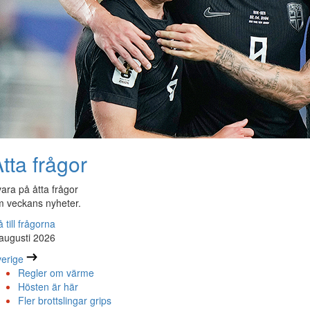
tta frågor
ara på åtta frågor
 veckans nyheter.
 till frågorna
augusti 2026
erige
Regler om värme
Hösten är här
Fler brottslingar grips