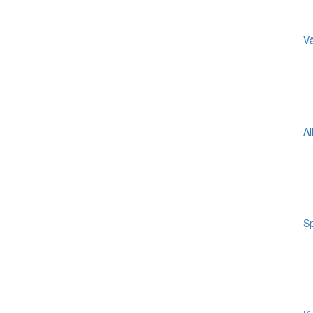
Vä
Al
Sp