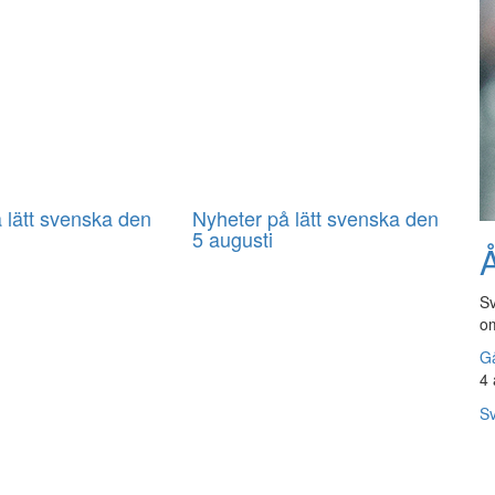
 lätt svenska den
Nyheter på lätt svenska den
5 augusti
Å
Sv
om
Gå
4 
Sv