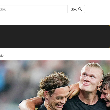
ktext
Sök
uiz