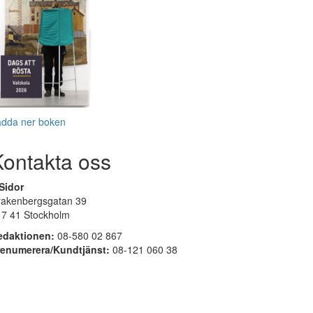
adda ner boken
Kontakta oss
Sidor
rakenbergsgatan 39
17 41 Stockholm
edaktionen:
08-580 02 867
renumerera/Kundtjänst:
08-121 060 38