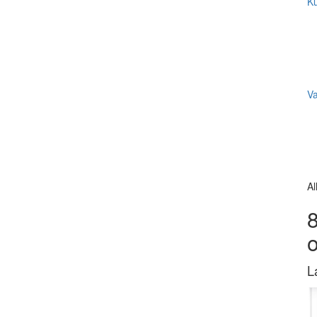
Ku
V
Al
8
L