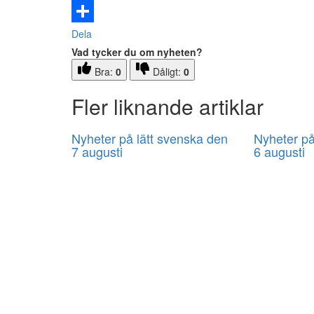
Email
Dela
Vad tycker du om nyheten?
Bra:
0
Dåligt:
0
Fler liknande artiklar
Nyheter på lätt svenska den
Nyheter på
7 augusti
6 augusti