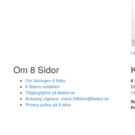
L
Om 8 Sidor
Om tidningen 8 Sidor
8 
8 Sidors redaktion
D
Tillgänglighet på 8sidor.se
1
Ansvarig utgivare:
marie.hillblom@8sidor.se
R
Privacy policy på 8 sidor
P