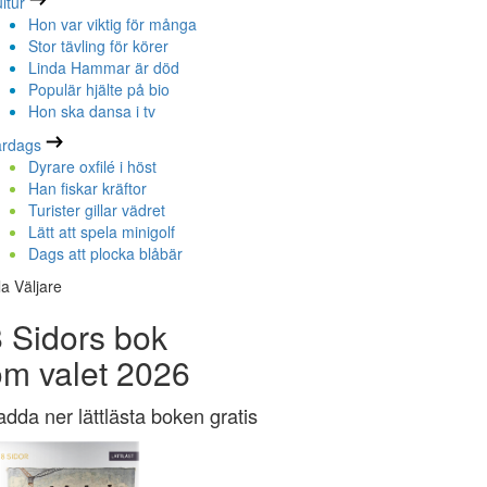
ltur
Hon var viktig för många
Stor tävling för körer
Linda Hammar är död
Populär hjälte på bio
Hon ska dansa i tv
ardags
Dyrare oxfilé i höst
Han fiskar kräftor
Turister gillar vädret
Lätt att spela minigolf
Dags att plocka blåbär
la Väljare
 Sidors bok
om valet 2026
adda ner lättlästa boken gratis