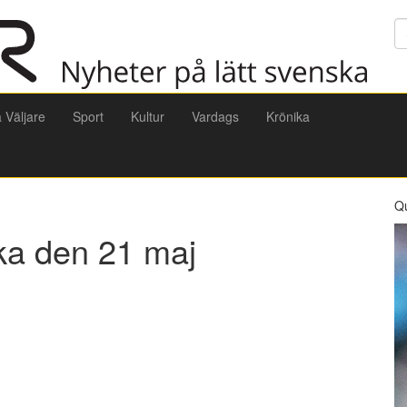
Sö
a Väljare
Sport
Kultur
Vardags
Krönika
Q
ska den 21 maj