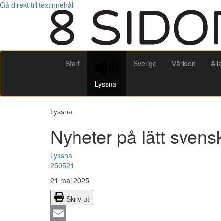
Gå direkt till textinnehåll
Start
Sverige
Världen
All
Lyssna
Lyssna
Nyheter på lätt sven
Lyssna
250521
21 maj 2025
Skriv ut