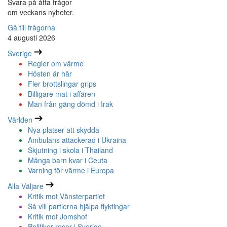
Svara på åtta frågor
om veckans nyheter.
Gå till frågorna
4 augusti 2026
Sverige
Regler om värme
Hösten är här
Fler brottslingar grips
Billigare mat i affären
Man från gäng dömd i Irak
Världen
Nya platser att skydda
Ambulans attackerad i Ukraina
Skjutning i skola i Thailand
Många barn kvar i Ceuta
Varning för värme i Europa
Alla Väljare
Kritik mot Vänsterpartiet
Så vill partierna hjälpa flyktingar
Kritik mot Jomshof
Politiker reser i Sverige