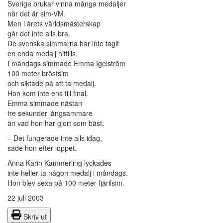
Sverige brukar vinna många medaljer
när det är sim-VM.
Men i årets världsmästerskap
går det inte alls bra.
De svenska simmarna har inte tagit
en enda medalj hittills.
I måndags simmade Emma Igelström
100 meter bröstsim
och siktade på att ta medalj.
Hon kom inte ens till final.
Emma simmade nästan
tre sekunder långsammare
än vad hon har gjort som bäst.
– Det fungerade inte alls idag,
sade hon efter loppet.
Anna Karin Kammerling lyckades
inte heller ta någon medalj i måndags.
Hon blev sexa på 100 meter fjärilsim.
22 juli 2003
Skriv ut