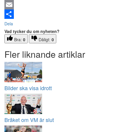
Email
Dela
Vad tycker du om nyheten?
Bra:
0
Dåligt:
0
Fler liknande artiklar
Bilder ska visa idrott
Bråket om VM är slut