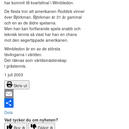
har kommit till kvartsfinal i Wimbledon.
De flesta tror att amerikanen Roddick vinner
över Björkman. Björkman är 31 år gammal
och en av de äldre spelarna.
Men han kan fortfarande spela snabb och
teknisk tennis så visst har han en chans
mot den segertippade amerikanen.
Wimbledon är en av de största
tävlingarna i världen.
Det räknas som världsmästerskap
i grästennis.
1 juli 2003
Skriv ut
Email
Dela
Vad tycker du om nyheten?
Bra:
0
Dåligt:
0