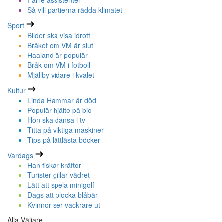
Färre assistenter
Så vill partierna rädda klimatet
Sport
Bilder ska visa idrott
Bråket om VM är slut
Haaland är populär
Bråk om VM i fotboll
Mjällby vidare i kvalet
Kultur
Linda Hammar är död
Populär hjälte på bio
Hon ska dansa i tv
Titta på viktiga maskiner
Tips på lättlästa böcker
Vardags
Han fiskar kräftor
Turister gillar vädret
Lätt att spela minigolf
Dags att plocka blåbär
Kvinnor ser vackrare ut
Alla Väljare