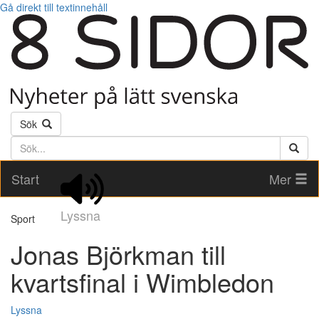
Gå direkt till textinnehåll
Sök
Söktext
Start
Mer
Lyssna
Sport
Jonas Björkman till
kvartsfinal i Wimbledon
Lyssna