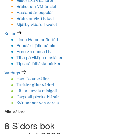
Bilder ska visa idrott
Bråket om VM är slut
Haaland är populär
Bråk om VM i fotboll
Mjällby vidare i kvalet
Kultur
Linda Hammar är död
Populär hjälte på bio
Hon ska dansa i tv
Titta på viktiga maskiner
Tips på lättlästa böcker
Vardags
Han fiskar kräftor
Turister gillar vädret
Lätt att spela minigolf
Dags att plocka blåbär
Kvinnor ser vackrare ut
Alla Väljare
8 Sidors bok