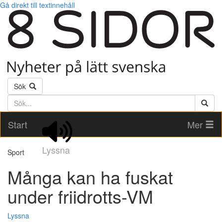
Gå direkt till textinnehåll
Sök
Söktext
Start
Mer
Lyssna
Sport
Många kan ha fuskat
under friidrotts-VM
Lyssna