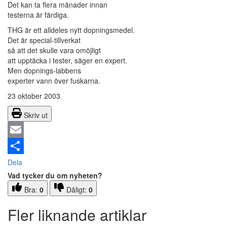
Det kan ta flera månader innan
testerna är färdiga.
THG är ett alldeles nytt dopningsmedel.
Det är special-tillverkat
så att det skulle vara omöjligt
att upptäcka i tester, säger en expert.
Men dopnings-labbens
experter vann över fuskarna.
23 oktober 2003
Skriv ut
Email
Dela
Vad tycker du om nyheten?
Bra:
0
Dåligt:
0
Fler liknande artiklar