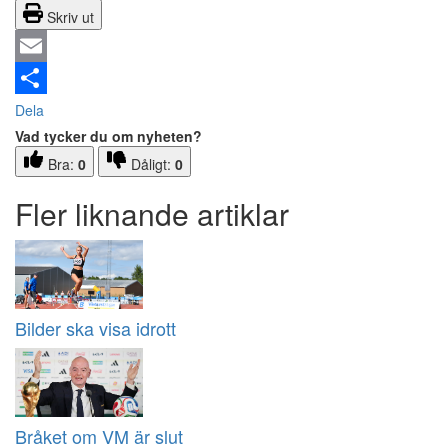
Skriv ut
Email
Dela
Vad tycker du om nyheten?
Bra:
0
Dåligt:
0
Fler liknande artiklar
Bilder ska visa idrott
Bråket om VM är slut