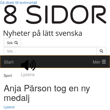
Gå direkt till textinnehåll
Sök
Söktext
Start
Mer
Lyssna
Sport
Anja Pärson tog en ny
medalj
Lyssna