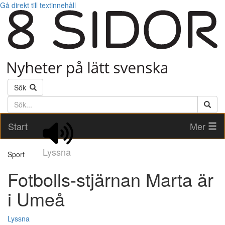
Gå direkt till textinnehåll
Sök
Söktext
Start
Mer
Lyssna
Sport
Fotbolls-stjärnan Marta är
i Umeå
Lyssna