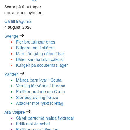
Svara på åtta frågor
om veckans nyheter.
Gå till frågorna
4 augusti 2026
Sverige
Fler brottslingar grips
Billigare mat i affären
Man från gäng dömd i Irak
Båten kan ha blivit påkörd
Kungen på scouternas läger
Världen
Många barn kvar i Ceuta
Varning för värme i Europa
Politiker pratade om Ceuta
Stor begravning i Gaza
Attacker mot ryskt företag
Alla Väljare
Så vill partierna hjälpa flyktingar
Kritik mot Jomshof
Politiker reser i Sverige