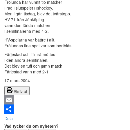
Frölunda har vunnit tio matcher
i rad i slutspelet i ishockey.
Men i går, tisdag, blev det tvärstopp.
HV 71 från Jönköping
vann den första matchen
i semifinalerna med 4-2.
HV-spelarna var bättre i allt.
Frölundas fina spel var som bortblåst.
Färjestad och Timrå möttes
i den andra semifinalen.
Det blev en tuff och jämn match.
Färjestad vann med 2-1.
17 mars 2004
Skriv ut
Email
Dela
Vad tycker du om nyheten?