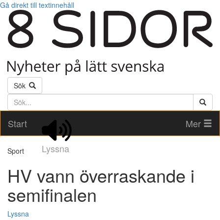
Gå direkt till textinnehåll
Sök
Söktext
Start
Mer
Lyssna
Sport
HV vann överraskande i
semifinalen
Lyssna