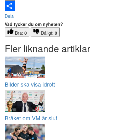
Email
Dela
Vad tycker du om nyheten?
Bra:
0
Dåligt:
0
Fler liknande artiklar
Bilder ska visa idrott
Bråket om VM är slut