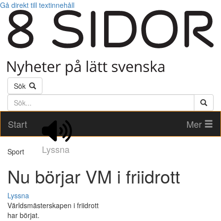
Gå direkt till textinnehåll
Sök
Söktext
Start
Mer
Lyssna
Sport
Nu börjar VM i friidrott
Lyssna
Världsmästerskapen i friidrott
har börjat.