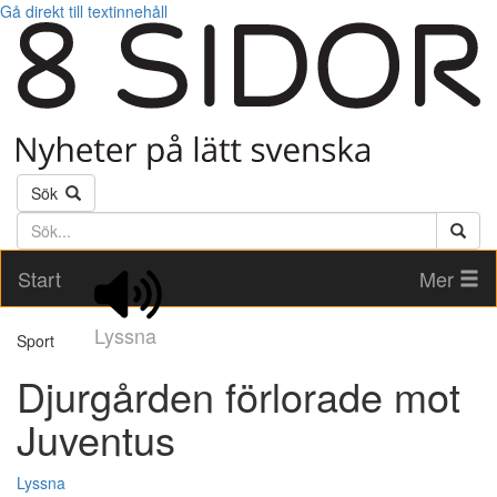
Gå direkt till textinnehåll
Sök
Söktext
Start
Mer
Lyssna
Sport
Djurgården förlorade mot
Juventus
Lyssna