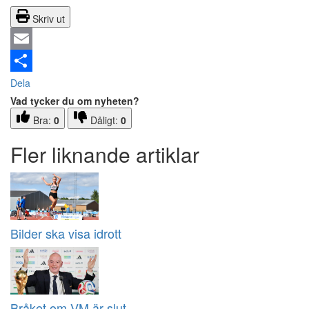
Skriv ut
Email
Dela
Vad tycker du om nyheten?
Bra:
0
Dåligt:
0
Fler liknande artiklar
Bilder ska visa idrott
Bråket om VM är slut