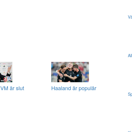
Vä
Al
VM är slut
Haaland är populär
Sp