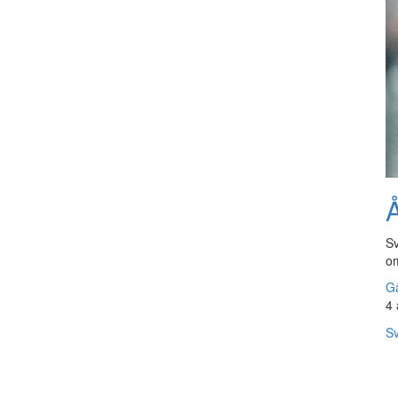
Å
Sv
om
Gå
4 
Sv