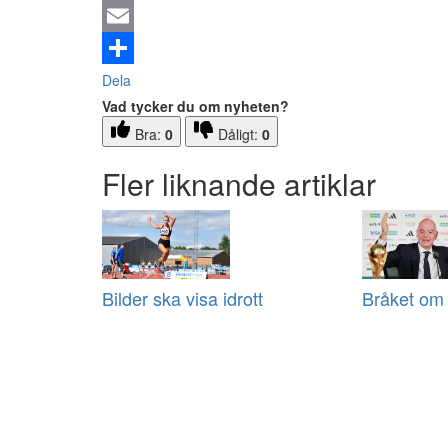
Email
Dela
Vad tycker du om nyheten?
Bra:
0
Dåligt:
0
Fler liknande artiklar
Bilder ska visa idrott
Bråket om 