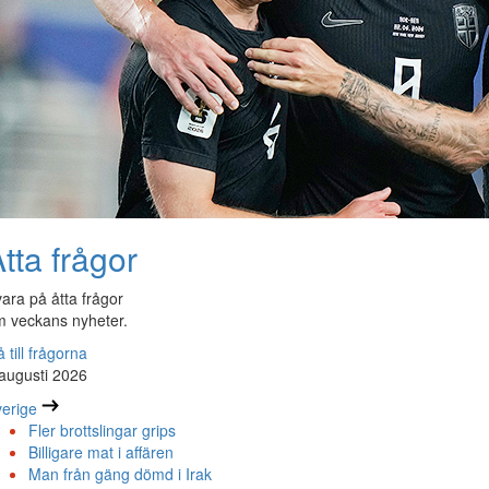
tta frågor
ara på åtta frågor
 veckans nyheter.
 till frågorna
augusti 2026
erige
Fler brottslingar grips
Billigare mat i affären
Man från gäng dömd i Irak