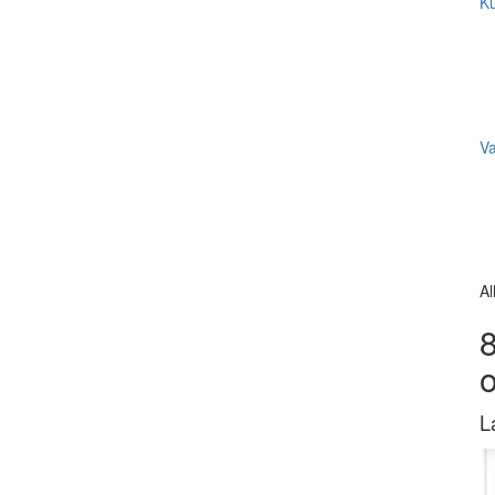
Ku
V
Al
8
L