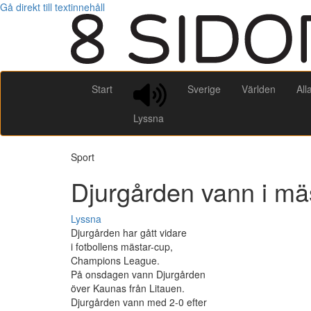
Gå direkt till textinnehåll
Start
Sverige
Världen
All
Lyssna
Sport
Djurgården vann i mä
Lyssna
Djurgården har gått vidare
i fotbollens mästar-cup,
Champions League.
På onsdagen vann Djurgården
över Kaunas från Litauen.
Djurgården vann med 2-0 efter