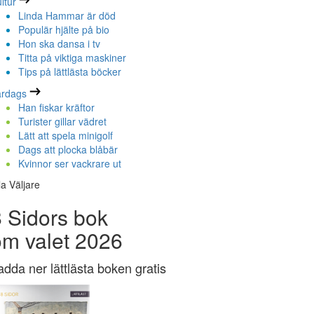
ltur
Linda Hammar är död
Populär hjälte på bio
Hon ska dansa i tv
Titta på viktiga maskiner
Tips på lättlästa böcker
ardags
Han fiskar kräftor
Turister gillar vädret
Lätt att spela minigolf
Dags att plocka blåbär
Kvinnor ser vackrare ut
la Väljare
 Sidors bok
om valet 2026
adda ner lättlästa boken gratis