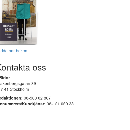
adda ner boken
Kontakta oss
Sidor
rakenbergsgatan 39
17 41 Stockholm
edaktionen:
08-580 02 867
renumerera/Kundtjänst:
08-121 060 38