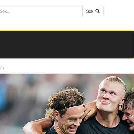
ktext
Sök
uiz