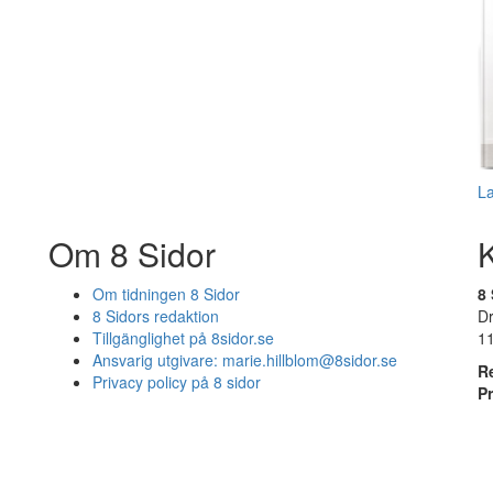
L
Om 8 Sidor
Om tidningen 8 Sidor
8 
8 Sidors redaktion
D
Tillgänglighet på 8sidor.se
1
Ansvarig utgivare:
marie.hillblom@8sidor.se
R
Privacy policy på 8 sidor
P