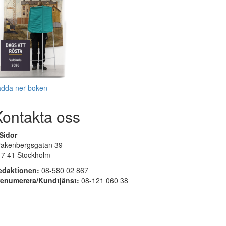
adda ner boken
Kontakta oss
Sidor
rakenbergsgatan 39
17 41 Stockholm
edaktionen:
08-580 02 867
renumerera/Kundtjänst:
08-121 060 38