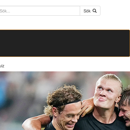
ktext
Sök
uiz