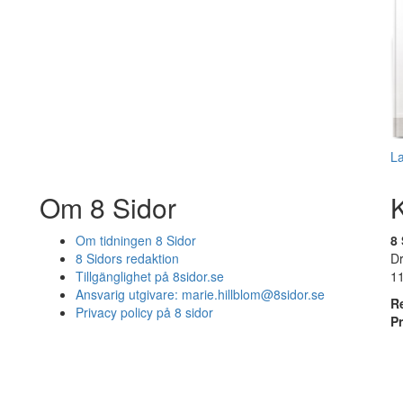
L
Om 8 Sidor
Om tidningen 8 Sidor
8 
8 Sidors redaktion
D
Tillgänglighet på 8sidor.se
1
Ansvarig utgivare:
marie.hillblom@8sidor.se
R
Privacy policy på 8 sidor
P