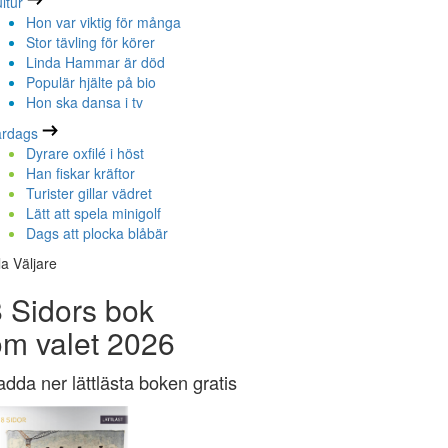
ltur
Hon var viktig för många
Stor tävling för körer
Linda Hammar är död
Populär hjälte på bio
Hon ska dansa i tv
ardags
Dyrare oxfilé i höst
Han fiskar kräftor
Turister gillar vädret
Lätt att spela minigolf
Dags att plocka blåbär
la Väljare
 Sidors bok
om valet 2026
adda ner lättlästa boken gratis