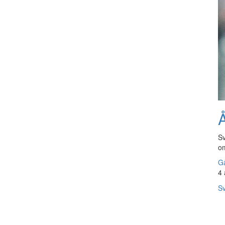
Å
Sv
om
Gå
4 
Sv