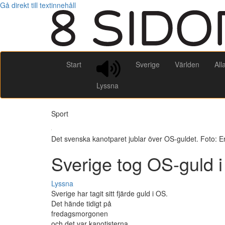
Gå direkt till textinnehåll
Start
Sverige
Världen
All
Lyssna
Sport
Det svenska kanotparet jublar över OS-guldet. Foto: E
Sverige tog OS-guld i
Lyssna
Sverige har tagit sitt fjärde guld i OS.
Det hände tidigt på
fredagsmorgonen
och det var kanotisterna