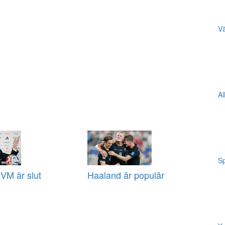
Vä
Al
Sp
VM är slut
Haaland är populär