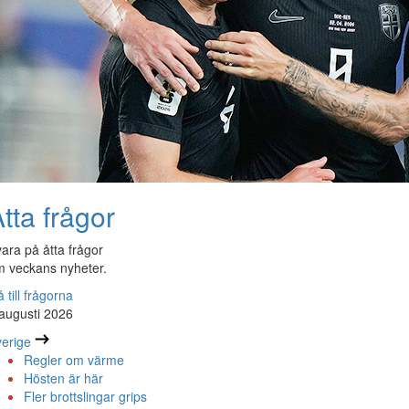
tta frågor
ara på åtta frågor
 veckans nyheter.
 till frågorna
augusti 2026
erige
Regler om värme
Hösten är här
Fler brottslingar grips