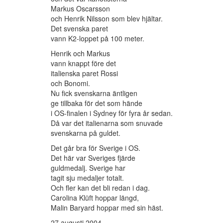
Markus Oscarsson
och Henrik Nilsson som blev hjältar.
Det svenska paret
vann K2-loppet på 100 meter.
Henrik och Markus
vann knappt före det
italienska paret Rossi
och Bonomi.
Nu fick svenskarna äntligen
ge tillbaka för det som hände
i OS-finalen i Sydney för fyra år sedan.
Då var det italienarna som snuvade
svenskarna på guldet.
Det går bra för Sverige i OS.
Det här var Sveriges fjärde
guldmedalj. Sverige har
tagit sju medaljer totalt.
Och fler kan det bli redan i dag.
Carolina Klüft hoppar längd,
Malin Baryard hoppar med sin häst.
27 augusti 2004