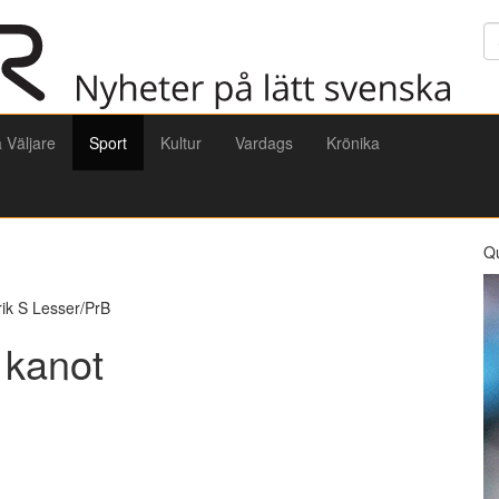
Sö
a Väljare
Sport
Kultur
Vardags
Krönika
Q
rik S Lesser/PrB
 kanot