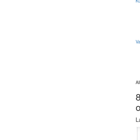
Ku
V
Al
8
L