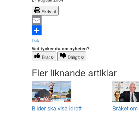
Skriv ut
Email
Dela
Vad tycker du om nyheten?
Bra:
0
Dåligt:
0
Fler liknande artiklar
Bilder ska visa idrott
Bråket om 