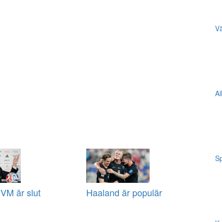
Vä
Al
Sp
VM är slut
Haaland är populär