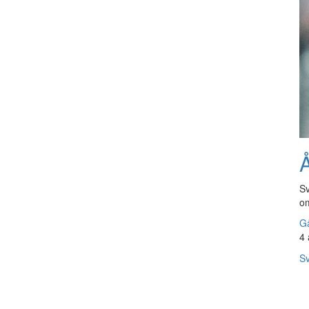
Å
Sv
om
Gå
4 
Sv