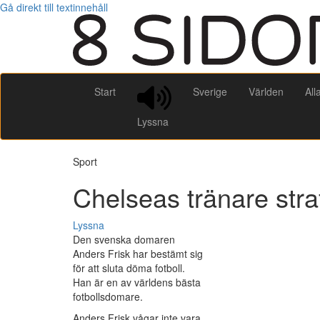
Gå direkt till textinnehåll
Start
Sverige
Världen
All
Lyssna
Sport
Chelseas tränare stra
Lyssna
Den svenska domaren
Anders Frisk har bestämt sig
för att sluta döma fotboll.
Han är en av världens bästa
fotbollsdomare.
Anders Frisk vågar inte vara