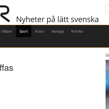
Sö
a Väljare
Sport
Kultur
Vardags
Krönika
Q
ffas