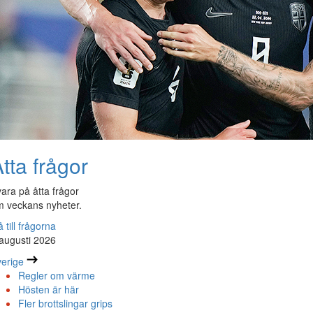
tta frågor
ara på åtta frågor
 veckans nyheter.
 till frågorna
augusti 2026
erige
Regler om värme
Hösten är här
Fler brottslingar grips