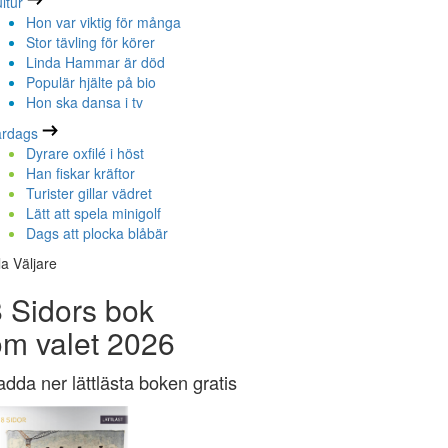
ltur
Hon var viktig för många
Stor tävling för körer
Linda Hammar är död
Populär hjälte på bio
Hon ska dansa i tv
ardags
Dyrare oxfilé i höst
Han fiskar kräftor
Turister gillar vädret
Lätt att spela minigolf
Dags att plocka blåbär
la Väljare
 Sidors bok
om valet 2026
adda ner lättlästa boken gratis