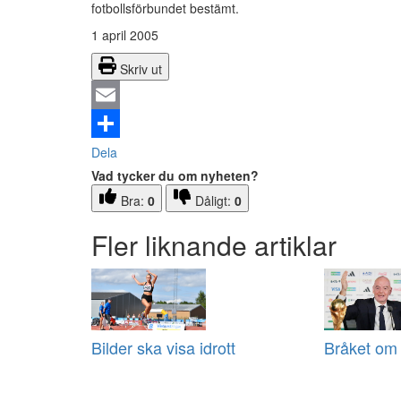
fotbollsförbundet bestämt.
1 april 2005
Skriv ut
Email
Dela
Vad tycker du om nyheten?
Bra:
0
Dåligt:
0
Fler liknande artiklar
Bilder ska visa idrott
Bråket om 