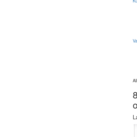
Ku
V
Al
8
L