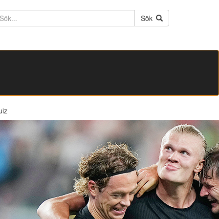
ktext
Sök
uiz