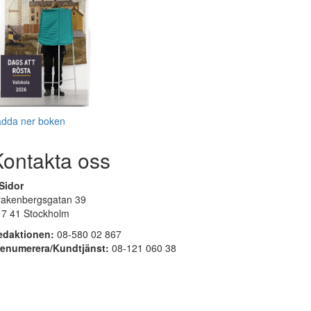
adda ner boken
Kontakta oss
Sidor
rakenbergsgatan 39
17 41 Stockholm
edaktionen:
08-580 02 867
renumerera/Kundtjänst:
08-121 060 38