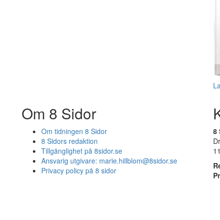
L
Om 8 Sidor
Om tidningen 8 Sidor
8 
8 Sidors redaktion
D
Tillgänglighet på 8sidor.se
1
Ansvarig utgivare:
marie.hillblom@8sidor.se
R
Privacy policy på 8 sidor
P