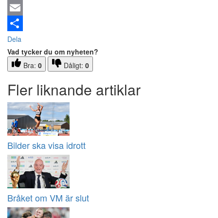
Email
Dela
Vad tycker du om nyheten?
Bra:
0
Dåligt:
0
Fler liknande artiklar
Bilder ska visa idrott
Bråket om VM är slut