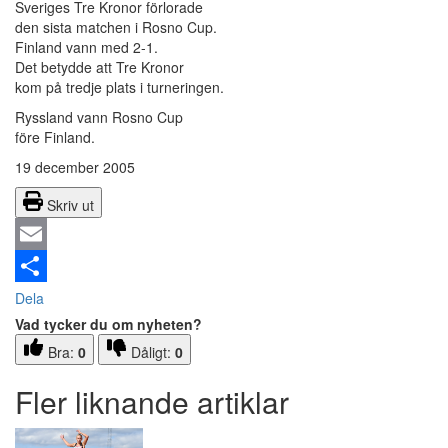
Sveriges Tre Kronor förlorade
den sista matchen i Rosno Cup.
Finland vann med 2-1.
Det betydde att Tre Kronor
kom på tredje plats i turneringen.
Ryssland vann Rosno Cup
före Finland.
19 december 2005
Skriv ut
Email
Dela
Vad tycker du om nyheten?
Bra:
0
Dåligt:
0
Fler liknande artiklar