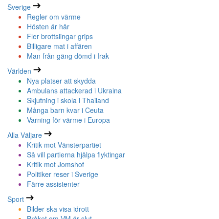
Sverige
Regler om värme
Hösten är här
Fler brottslingar grips
Billigare mat i affären
Man från gäng dömd i Irak
Världen
Nya platser att skydda
Ambulans attackerad i Ukraina
Skjutning i skola i Thailand
Många barn kvar i Ceuta
Varning för värme i Europa
Alla Väljare
Kritik mot Vänsterpartiet
Så vill partierna hjälpa flyktingar
Kritik mot Jomshof
Politiker reser i Sverige
Färre assistenter
Sport
Bilder ska visa idrott
Bråket om VM är slut