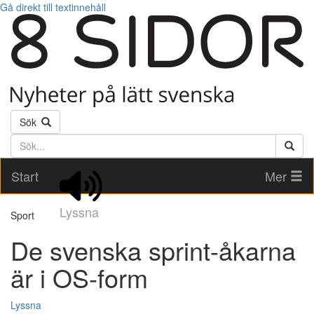
Gå direkt till textinnehåll
Sök
Söktext
Start
Mer
Lyssna
Sport
De svenska sprint-åkarna
är i OS-form
Lyssna