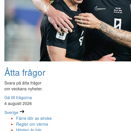
Åtta frågor
Svara på åtta frågor
om veckans nyheter.
Gå till frågorna
4 augusti 2026
Sverige
Färre dör av stroke
Regler om värme
Hösten är här