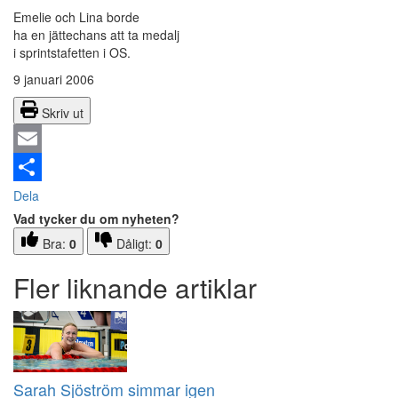
Emelie och Lina borde
ha en jättechans att ta medalj
i sprintstafetten i OS.
9 januari 2006
Skriv ut
Email
Dela
Vad tycker du om nyheten?
Bra:
0
Dåligt:
0
Fler liknande artiklar
Sarah Sjöström simmar igen