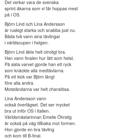
Det verkar vara de svenska
sprint-åkarna som vi får hoppas mest
på i OS.
Björn Lind och Lina Andersson
är ruskigt starka och snabba just nu.
Båda två vann sina tävlingar
i världscupen i helgen.
Björn Lind åkte helt otroligt bra.
Han vann finalen hur lätt som helst.
På sista varvet gjorde han ett ryck
som knäckte alla medtävlarna.
På ett kick var Björn långt
före alla andra.
Motståndarna var helt chanslösa.
Lina Andersson vann
också överlägset. Det ser mycket
bra ut inför OS i Italien.
Världsmästarinnan Emelie Öhrstig
är också på väg tillbaka mot formen.
Hon gjorde en bra tävling
och kom till B-final.